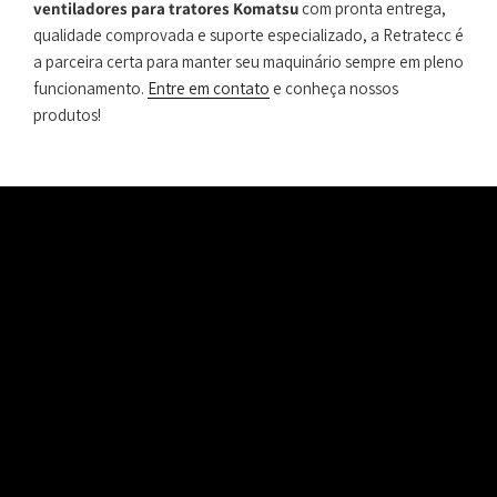
ventiladores para tratores Komatsu
com pronta entrega,
qualidade comprovada e suporte especializado, a Retratecc é
a parceira certa para manter seu maquinário sempre em pleno
funcionamento.
Entre em contato
e conheça nossos
produtos!