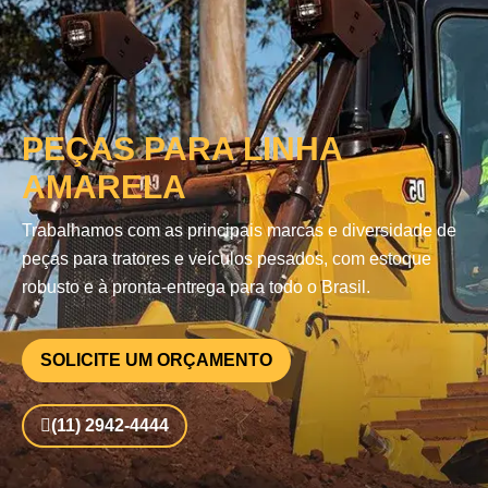
PEÇAS PARA LINHA
AMARELA
Trabalhamos com as principais marcas e diversidade de
peças para tratores e veículos pesados, com estoque
robusto e à pronta-entrega para todo o Brasil.
SOLICITE UM ORÇAMENTO
(11) 2942-4444