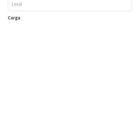
Carga
Valor R$
Veículo
Causa
Local