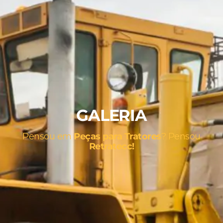
GALERIA
Pensou em
Peças para Tratores
? Pensou
Retratecc!