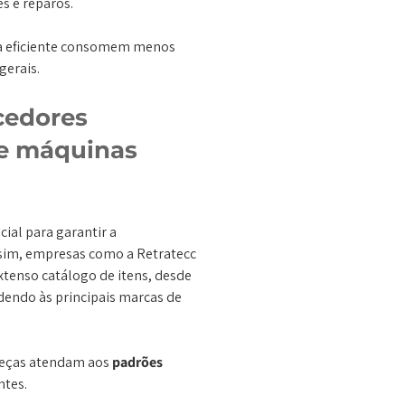
s e reparos.
a eficiente consomem menos
gerais.
cedores
de máquinas
ial para garantir a
ssim, empresas como a Retratecc
tenso catálogo de itens, desde
endo às principais marcas de
 peças atendam aos
padrões
ntes.