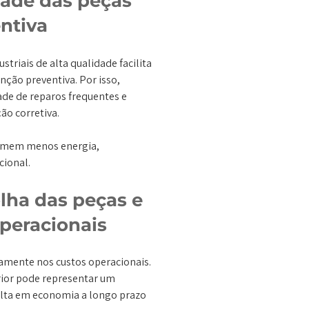
dade das peças
ntiva
striais de alta qualidade facilita
ão preventiva. Por isso,
de de reparos frequentes e
ão corretiva.
omem menos energia,
cional.
olha das peças e
peracionais
amente nos custos operacionais.
ior pode representar um
sulta em economia a longo prazo