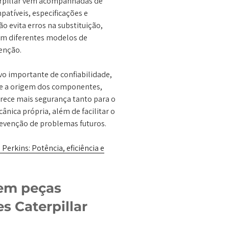
terpillar vêm acompanhadas de
atíveis, especificações e
ão evita erros na substituição,
om diferentes modelos de
enção.
ivo importante de confiabilidade,
e a origem dos componentes,
erece mais segurança tanto para o
nica própria, além de facilitar o
revenção de problemas futuros.
Perkins: Potência, eficiência e
 em peças
es Caterpillar