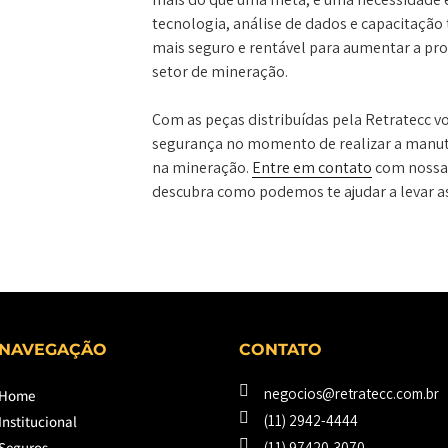
tecnologia, análise de dados e capacitação
mais seguro e rentável para aumentar a pro
setor de mineração.
Com as peças distribuídas pela Retratecc v
segurança no momento de realizar a manu
na mineração.
Entre em contato
com nossa 
descubra como podemos te ajudar a levar a
NAVEGAÇÃO
CONTATO
negocios@retratecc.com.br
Home
(11) 2942-4444
Institucional
Seguros
(11) 97420-3070