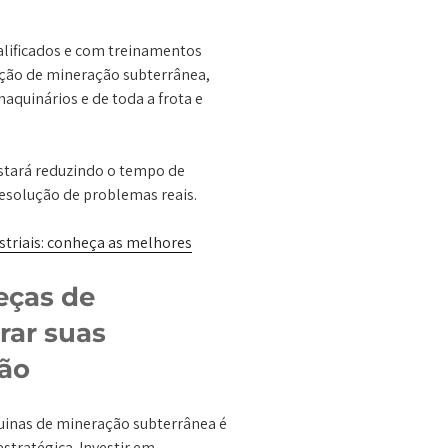
alificados e com treinamentos
ação de mineração subterrânea,
quinários e de toda a frota e
estará reduzindo o tempo de
esolução de problemas reais.
triais: conheça as melhores
eças de
rar suas
ão
quinas de mineração subterrânea é
tratégica. Investir em