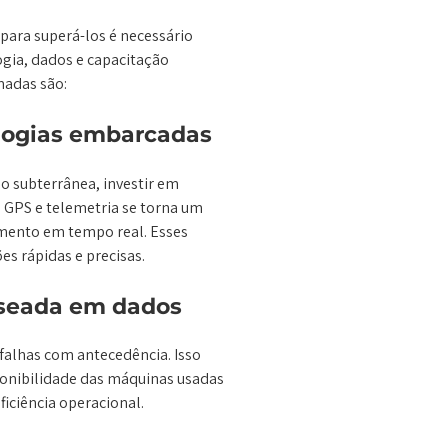
para superá-los é necessário
gia, dados e capacitação
adas são:
logias embarcadas
o subterrânea, investir em
GPS e telemetria se torna um
mento em tempo real. Esses
s rápidas e precisas.
aseada em dados
 falhas com antecedência. Isso
ponibilidade das máquinas usadas
iciência operacional.