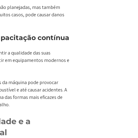
 não planejadas, mas também
uitos casos, pode causar danos
apacitação contínua
ntir a qualidade das suas
estir em equipamentos modernos e
es da máquina pode provocar
tível e até causar acidentes. A
a das formas mais eficazes de
alho.
ade e a
al