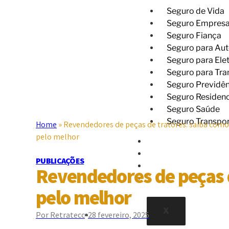
Seguro de Vida
Seguro Empresa
Seguro Fiança
Seguro para Au
Seguro para Ele
Seguro para Tra
Seguro Previdên
Seguro Residenc
Seguro Saúde
Seguro Transpor
Home
»
Revendedores de peças de tratores: saiba como
pelo melhor
GALERIA
BLOG
PUBLICAÇÕES
CONTATO
Revendedores de peças d
TRABALHE CONOSCO
pelo melhor
X
Por
Retratecc
28 fevereiro, 2025