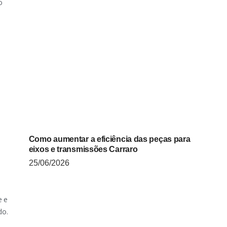
o
a
Como aumentar a eficiência das peças para
eixos e transmissões Carraro
25/06/2026
e e
do.