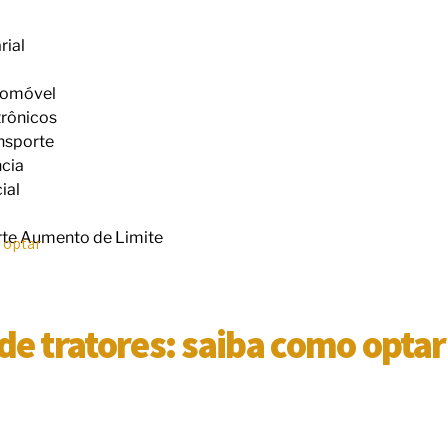
rial
tomóvel
trônicos
nsporte
cia
ial
te Aumento de Limite
 optar
e tratores: saiba como optar