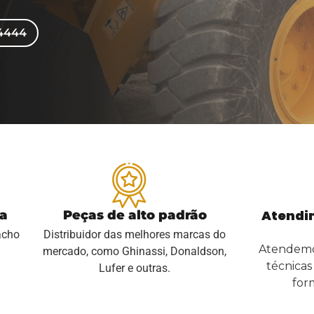
-4444
Atendi
ga
Peças de alto padrão
acho
Distribuidor das melhores marcas do
Atendemos
mercado, como Ghinassi, Donaldson,
técnica
Lufer e outras.
for