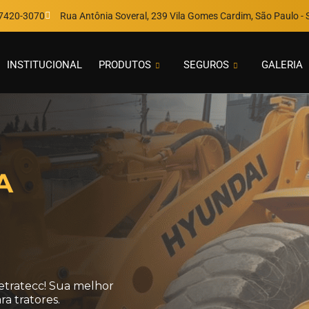
97420-3070
Rua Antônia Soveral, 239 Vila Gomes Cardim, São Paulo - S
INSTITUCIONAL
PRODUTOS
SEGUROS
GALERIA
A
etratecc! Sua melhor
a tratores.