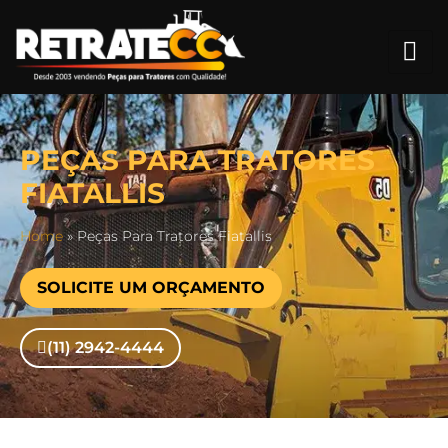
PEÇAS PARA TRATORES
FIATALLIS
Home
»
Peças Para Tratores Fiatallis
SOLICITE UM ORÇAMENTO
(11) 2942-4444