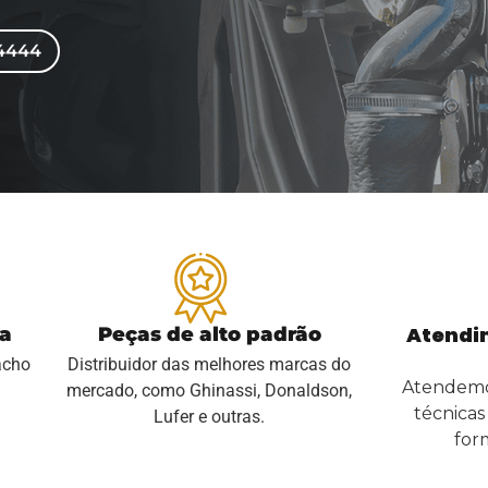
-4444
Atendi
ga
Peças de alto padrão
acho
Distribuidor das melhores marcas do
Atendemos
mercado, como Ghinassi, Donaldson,
técnica
Lufer e outras.
for