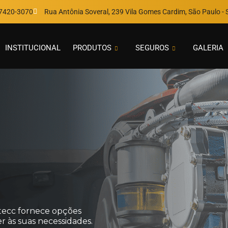
97420-3070
Rua Antônia Soveral, 239 Vila Gomes Cardim, São Paulo - S
INSTITUCIONAL
PRODUTOS
SEGUROS
GALERIA
tecc fornece opções
 às suas necessidades.