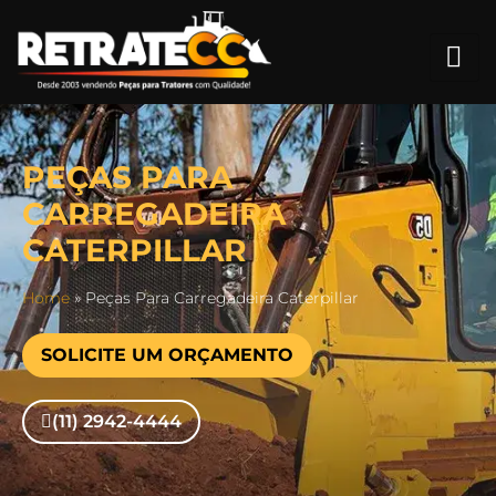
PEÇAS PARA
CARREGADEIRA
CATERPILLAR
Home
»
Peças Para Carregadeira Caterpillar
SOLICITE UM ORÇAMENTO
(11) 2942-4444