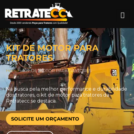
KIT DE MOTOR PARA
TRATORES
Home
»
KIT DE MOTOR PARA TRATORES
Na busca pela melhor performance e durabilidade
dos tratores, o kit de motor para tratores da
Retratecc se destaca.
SOLICITE UM ORÇAMENTO