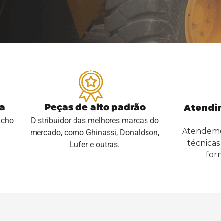
Atendi
ga
Peças de alto padrão
acho
Distribuidor das melhores marcas do
Atendemos
mercado, como Ghinassi, Donaldson,
técnica
Lufer e outras.
for