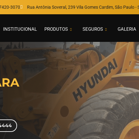
97420-3070
Rua Antônia Soveral, 239 Vila Gomes Cardim, São Paulo - S
INSTITUCIONAL
PRODUTOS
SEGUROS
GALERIA
ARA
-4444