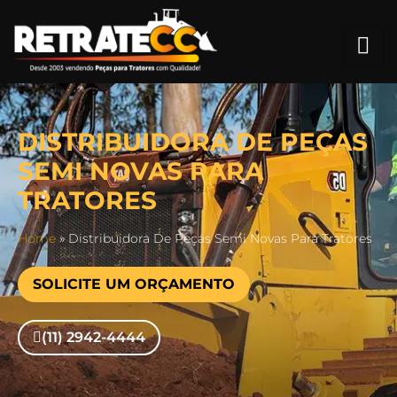
DISTRIBUIDORA DE PEÇAS
SEMI NOVAS PARA
TRATORES
Home
»
Distribuidora De Peças Semi Novas Para Tratores
SOLICITE UM ORÇAMENTO
(11) 2942-4444