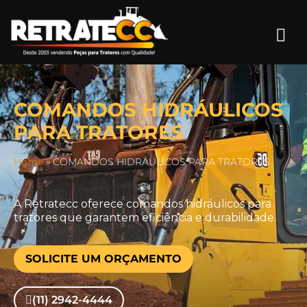
COMANDOS HIDRÁULICOS
PARA TRATORES
Home
»
COMANDOS HIDRÁULICOS PARA TRATORES
A Retratecc oferece comandos hidráulicos para
tratores que garantem eficiência e durabilidade.
SOLICITE UM ORÇAMENTO
(11) 2942-4444