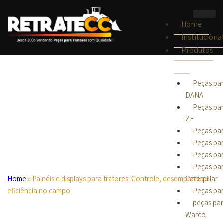
Home
Instituciona
Produtos
Peças par
DANA
Peças par
ZF
Peças par
Peças pa
Peças par
Peças par
Home
»
Painéis e displays para tratores: Controle, desempenho e
Caterpillar
eficiência no campo
Peças para
peças par
Warco