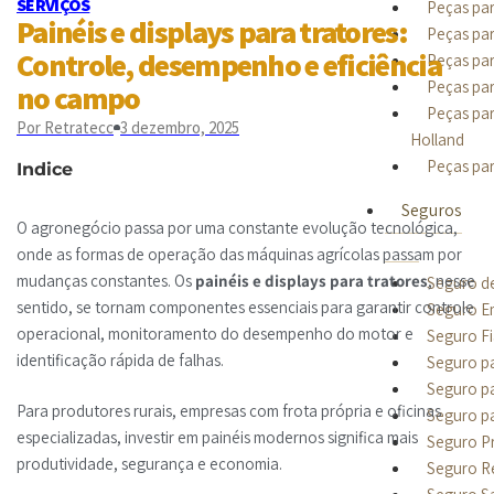
SERVIÇOS
Peças par
Painéis e displays para tratores:
Peças par
Controle, desempenho e eficiência
Peças par
Peças par
no campo
Peças pa
Por
Retratecc
3 dezembro, 2025
Holland
Peças par
Indice
Seguros
O agronegócio passa por uma constante evolução tecnológica,
onde as formas de operação das máquinas agrícolas passam por
mudanças constantes. Os
painéis e displays para tratores
, nesse
Seguro de
sentido, se tornam componentes essenciais para garantir controle
Seguro Em
operacional, monitoramento do desempenho do motor e
Seguro F
identificação rápida de falhas.
Seguro p
Seguro pa
Para produtores rurais, empresas com frota própria e oficinas
Seguro p
especializadas, investir em painéis modernos significa mais
Seguro P
produtividade, segurança e economia.
Seguro Re