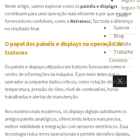
Seguro S
Neste artigo, vamos explorar como os
painéis e displays
Seguro T
contribuem para uma operação mais eficiente e por que escolher
Limite
fornecedores confiáveis, como a
Retratecc
, faz toda a diferença
Galeria
no resultado final.
Blog
O papel dos painéis e displays na operação de
Contato
tratores
Trabalhe
Conosco
Os painéis e displays utilizados em tratores funcionam como o
centro de informações da máquina. É por meio deles que o
X
operador acompanha dados críticos, como rotação do motor,
temperatura, pressão do óleo, nível de combustível, horas
trabalhadas e alertas de manutenção.
Nos modelos mais modernos, os displays digitais substituem os
antigos painéis analógicos, oferecendo leitura mais precisa,
melhor visibilidade e integração com sensores eletrônicos. Essa
tecnologia reduz erros operacionais e permite decisões rápidas,